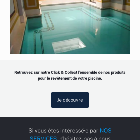
Retrouvez sur notre
Click
&
Collec
t
l’ensemble de nos produits
pour le revêtement de votre piscine.
Je découvre
Si vous êtes intéressé·e par
NOS
SERVICES
, n'hésitez-pas à nous