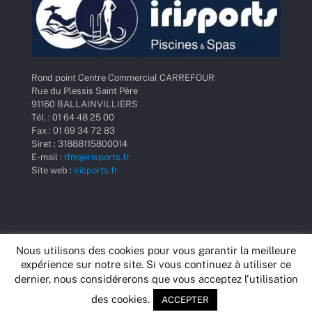
Rond point Centre Commercial CARREFOUR
Rue du Plessis Saint Père
91160 BALLAINVILLIERS
Tél. : 01 64 48 25 00
Fax : 01 69 34 72 83
Siret : 31888115800014
E-mail :
tfm@irisports.fr
Site web :
irisports.fr
Nous utilisons des cookies pour vous garantir la meilleure
© Irisports • 2020 • Fait avec
par
Beltys
.
expérience sur notre site. Si vous continuez à utiliser ce
dernier, nous considérerons que vous acceptez l'utilisation
des cookies.
ACCEPTER