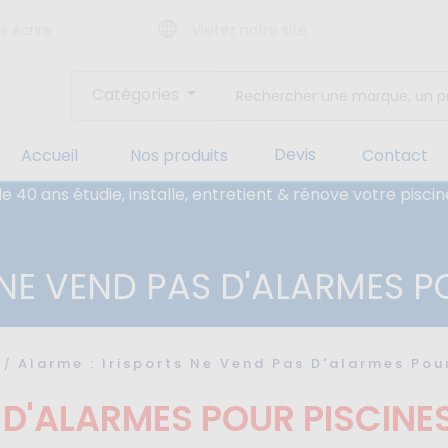
s écrire
Visitez notre site
Catégories
Devis
Accueil
Nos produits
Contact
e 40 ans étudie, installe, entretient & rénove votre pis
 NE VEND PAS D'ALARMES P
Alarme : Irisports Ne Vend Pas D'alarmes Pou
 D'ALARMES POUR PISCINE