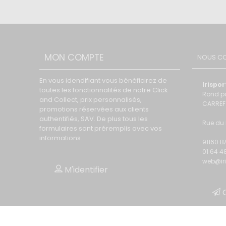
MON COMPTE
NOUS C
En vous idendifiant vous bénéficirez de
Irispor
toutes les fonctionnalités de notre Click
Rond p
and Collect, prix personnalisés,
CARRE
promotions réservées aux clients
authentifiés, SAV. De plus tous les
Rue du 
formulaires sont préremplis avec vos
informations.
91160 B
01 64 4
web@iri
M'identifier
C
© Akendys SAS 2026
®cms fait avec
par
Akendys