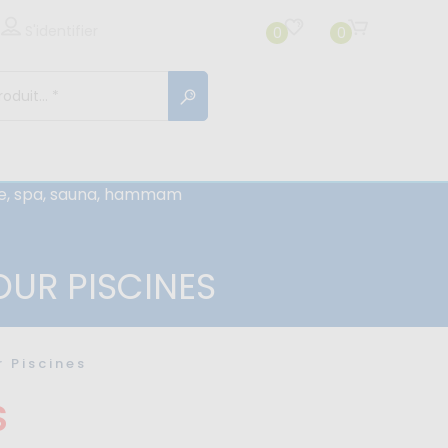
S'identifier
0
0
cine, spa, sauna, hammam
OUR PISCINES
r Piscines
S