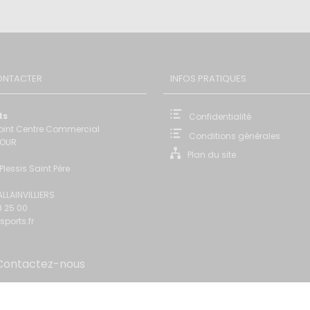
ONTACTER
INFOS PRATIQUES
ts
Confidentialité
oint Centre Commercial
Conditions générales
FOUR
Plan du site
Plessis Saint Père
ALLAINVILLIERS
8 25 00
sports.fr
ontactez-nous