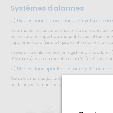
Systèmes d'alarmes
a) Dispositions communes aux systèmes de d
L'alarme doit disposer d'un système de report par li
doit assurer le report permanent (visuel et/ou sonor
supplémentaire (sirène) qui doit être de même niveau
Le système d'alarme doit enregistrer et horodater 
d'intrusion), mise en marche ou arrêt (arrêt pour bai
b) Dispositions spécifiques aux systèmes de
Outre les marquages précisés dans la norme, les ma
ou de l'importateur.-indication permettant d'identifi