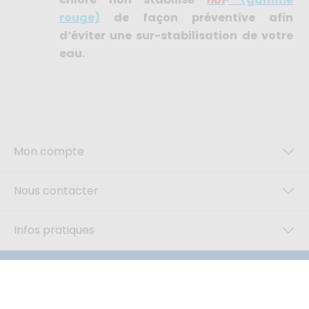
rouge)
de façon préventive afin
d’éviter une sur-stabilisation de votre
eau.
Mon compte
Nous contacter
Infos pratiques
Restez connecté(e)
© Akendys SAS 2026
®cms fait avec
par
Akendys