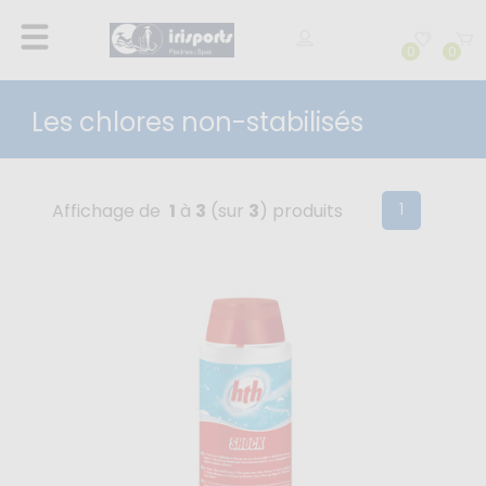
0
0
Les chlores non-stabilisés
(current)
1
Affichage de
1
à
3
(sur
3
) produits