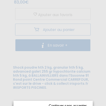
83,00€
Ajouter aux favoris
Ajouter au panier
En savoir +
Shock poudre hth 2 kg, granular hth 5 kg,
advanced galet 255 gr hypochlorite calcium
hth 5 kg, à BALLAINVILLIERS dans l'Essonne 91
Rond point Centre Commercial CARREFOUR,
c'est sur le drive - click & collect irisports.fr
IRISPORTS PISCINES.
(current)
1
Affichage de
1
à
3
(sur
3
) produits
Continuer sans accepter