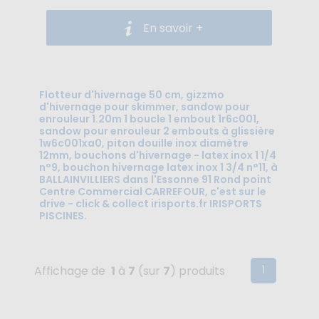
En savoir +
Flotteur d'hivernage 50 cm, gizzmo
d'hivernage pour skimmer, sandow pour
enrouleur 1.20m 1 boucle 1 embout 1r6c001,
sandow pour enrouleur 2 embouts à glissière
1w6c001xa0, piton douille inox diamètre
12mm, bouchons d'hivernage - latex inox 1 1/4
n°9, bouchon hivernage latex inox 1 3/4 n°11, à
BALLAINVILLIERS dans l'Essonne 91 Rond point
Centre Commercial CARREFOUR, c'est sur le
drive - click & collect irisports.fr IRISPORTS
PISCINES.
(current)
1
Affichage de
1
à
7
(sur
7
) produits