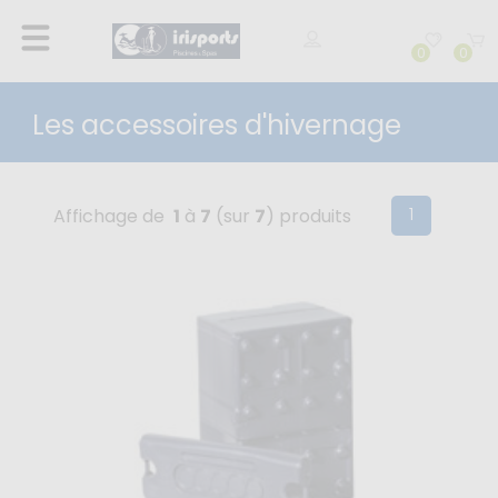
0
0
Les accessoires d'hivernage
(current)
1
Affichage de
1
à
7
(sur
7
) produits