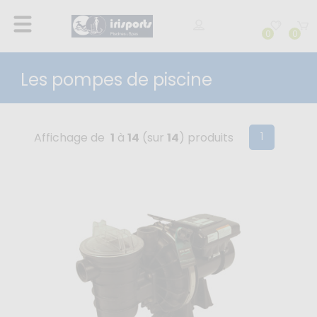
0
0
Les pompes de piscine
(current)
1
Affichage de
1
à
14
(sur
14
) produits