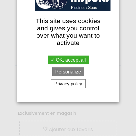
This site uses cookies
and gives you control
over what you want to
activate
Pompe de filtration Iris 750 Mono
OK, accept all
Espa
Personalize
PP08100
Privacy policy
PP08100
Sur commande
Exclusivement en magasin
Ajouter aux favoris