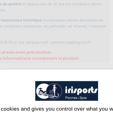
s de qualité
et depuis plus de 40 ans nos nombreux clients
ins.
’
assistance technique
(nombreuses pièces détachées de
e nombreux commerces, en particulier sur Internet, n’assurent
48 25 00 et une adresse mail : commercial@irisports.fr
t d’eau avec précaution.
les informations concernant le produit.
1 Rond point Centre Commercial CARREFOUR, c'est sur le drive - cl
 cookies and gives you control over what you w