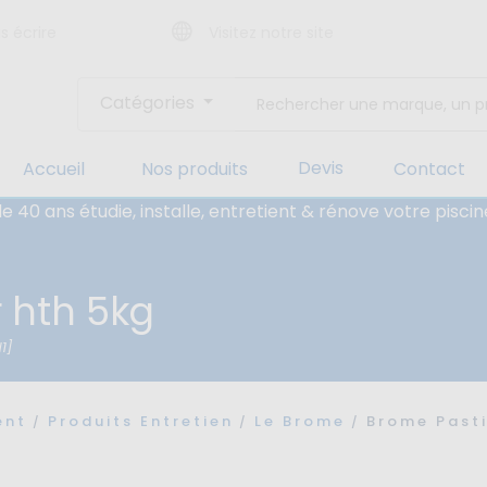
s écrire
Visitez notre site
Catégories
Devis
Accueil
Nos produits
Contact
e 40 ans étudie, installe, entretient & rénove votre pis
r hth 5kg
1]
ent
Produits Entretien
Le Brome
Brome Pasti