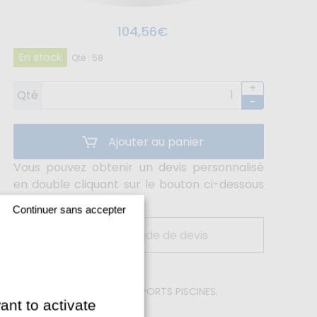
104,56€
En stock
Qté : 58
+
Qté
-
Ajouter au panier
Vous pouvez obtenir un devis personnalisé
en double cliquant sur le bouton ci-dessous
"Demande de devis".
Continuer sans accepter
Demande de devis
ick & collect irisports.fr IRISPORTS PISCINES.
ant to activate