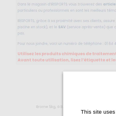
Dans le magasin d’IRISPORTS vous trouverez des
article
particuliers ou professionnels en sont les meilleurs témo
IRISPORTS, grâce à sa proximité avec ses clients, assure l
piscine en stock), et le
SAV
(service après-vente) que d
pas.
Pour nous joindre, voici un numéro de téléphone : 01 64 
Utilisez les produits chimiques de traitemen
Avant toute utilisation, lisez l’étiquette et 
Brome 5kg, à BALLAINVILLIERS dans l'Essonne 9
This site uses