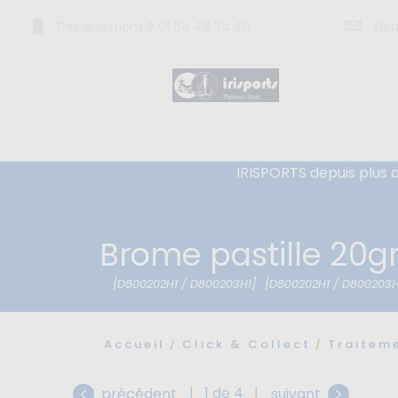
Des questions ? 01 64 48 34 40
Nou
IRISPORTS depuis plus d
Brome pastille 20g
[D800202H1 / D800203H1]
[D800202H1 / D800203H
Accueil
Click & Collect
Traitem
|
1 de 4
|
précédent
suivant