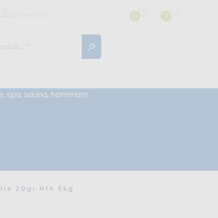
S'identifier
0
0
cine, spa, sauna, hammam
lle 20gr Hth 5kg