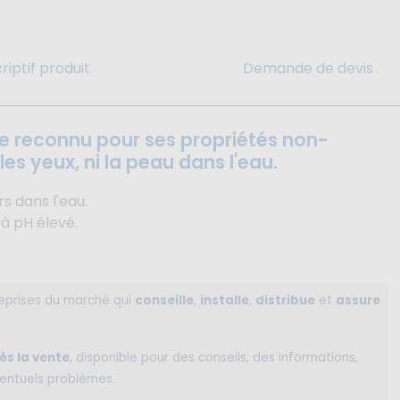
riptif produit
Demande de devis
ce reconnu pour ses propriétés non-
 les yeux, ni la peau dans l'eau.
rs dans l'eau.
à pH élevé.
reprises du marché qui
conseille
,
installe
,
distribue
et
assure
ès la vente
, disponible pour des conseils, des informations,
ventuels problèmes.