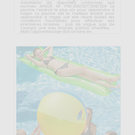
installation de dispositifs conformes aux
normes AFNOR NF P90.306/307/308/309 La
piscine l'endroit le plus sûr pour apprendre à
nager La piscine est le meilleur endoit pour
apprendre à nager car elle réunit toutes les
conditions favorables pour effectuer ses
premières brasses : pas de vague, pas de
courant, une eau limpide, parfois chauffée, ...
Mais l'apprentissage doit se faire en...