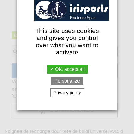
2,90€
This site uses cookies
En stock
Qté : 11
and gives you control
over what you want to
+
Qté
activate
-
OK, accept all
Ajouter au panier
Personalize
Vous pouvez obtenir un devis personnalisé
en double cliquant sur le bouton ci-dessous
Privacy policy
"Demande de devis".
Demande de devis
Poignée de rechange pour tête de balai universel PVC, à