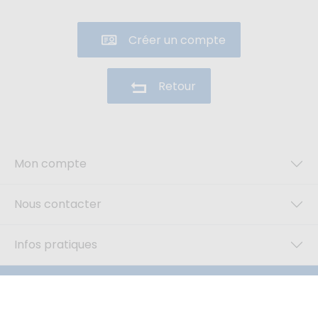
Créer un compte
Retour
Mon compte
Nous contacter
Infos pratiques
Restez connecté(e)
© Akendys SAS 2026
®cms fait avec
par
Akendys