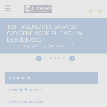
0
0
TEST AQUACHEK ORANGE
OXYGENE ACTIF PH TAC - 50
bandelettes
[AQC-470-0011]
[AQC-470-0011]
|
6 de 12
|
Commander
Descriptif produit
Demande de devis